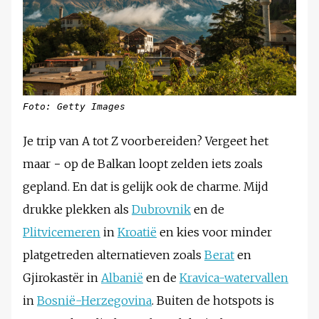
Foto: Getty Images
Je trip van A tot Z voorbereiden? Vergeet het
maar − op de Balkan loopt zelden iets zoals
gepland. En dat is gelijk ook de charme. Mijd
drukke plekken als
Dubrovnik
en de
Plitvicemeren
in
Kroatië
en kies voor minder
platgetreden alternatieven zoals
Berat
en
Gjirokastër in
Albanië
en de
Kravica-watervallen
in
Bosnië-Herzegovina
. Buiten de hotspots is