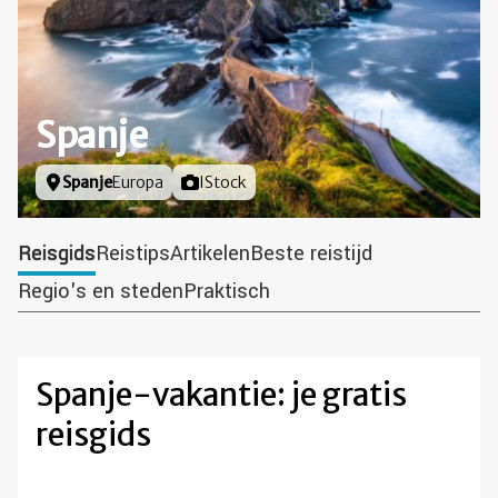
Spanje
Locatie
Spanje
Europa
Foto door
IStock
Reisgids
Reistips
Artikelen
Beste reistijd
Regio's en steden
Praktisch
Spanje-vakantie: je gratis
reisgids