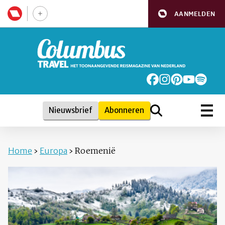
AANMELDEN
Nieuwsbrief
Abonneren
Home
›
Europa
›
Roemenië