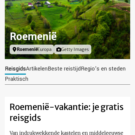
Roemenië
Locatie
Roemenië
Europa
Foto door
Getty Images
Reisgids
Artikelen
Beste reistijd
Regio's en steden
Praktisch
Roemenië-vakantie: je gratis
reisgids
Van indrukwekkende kastelen en middeleeuwse