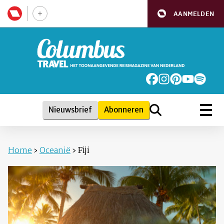
AANMELDEN
Nieuwsbrief
Abonneren
Home
›
Oceanië
›
Fiji