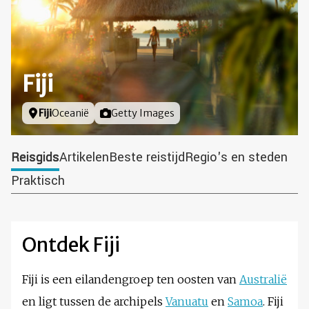
Fiji
Locatie
Fiji
Oceanië
Foto door
Getty Images
Reisgids
Artikelen
Beste reistijd
Regio's en steden
Praktisch
Ontdek Fiji
Fiji is een eilandengroep ten oosten van
Australië
en ligt tussen de archipels
Vanuatu
en
Samoa
. Fiji