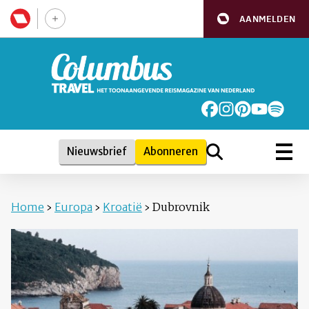
AANMELDEN
Nieuwsbrief
Abonneren
Home
›
Europa
›
Kroatië
›
Dubrovnik