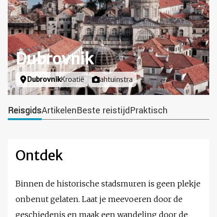
Dubrovnik
Locatie
Dubrovnik
Kroatië
Foto door
ahtuinstra
Reisgids
Artikelen
Beste reistijd
Praktisch
Ontdek
Binnen de historische stadsmuren is geen plekje
onbenut gelaten. Laat je meevoeren door de
geschiedenis en maak een wandeling door de