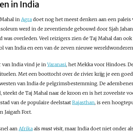
n in India
Mahal in
Agra
doet nog het meest denken aan een paleis 
usoleum werd in de zeventiende gebouwd door Sjah Jahan 
ed was overleden. Veel reizigers zien de Taj Mahal dan ook
bool van India en een van de zeven nieuwe wereldwonderen
 van India vind je in
Varanasi
, het Mekka voor Hindoes. D
 rituelen. Met een boottocht over de rivier krijg je een go
dwesten van India de pelgrimsbestemming. De adembene
teekt de Taj Mahal naar de kroon en is het zoveelste voo
dstad van de populaire deelstaat
Rajasthan
, is een hoogtep
 Jaigarh Fort.
 snel aan
Afrika
als
must visit
, maar India doet niet onder 