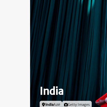
India
Locatie
India
Azië
Foto door
Getty Images