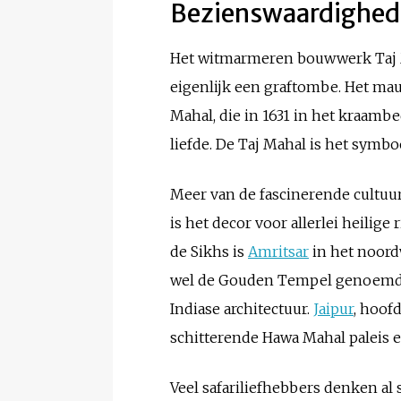
Bezienswaardighede
Het witmarmeren bouwwerk Taj 
eigenlijk een graftombe. Het ma
Mahal, die in 1631 in het kraamb
liefde. De Taj Mahal is het sym
Meer van de fascinerende cultuur
is het decor voor allerlei heilige
de Sikhs is
Amritsar
in het noor
wel de Gouden Tempel genoemd, s
Indiase architectuur.
Jaipur
, hoof
schitterende Hawa Mahal paleis en
Veel safariliefhebbers denken al