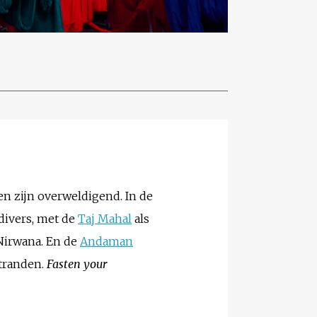
den zijn overweldigend. In de
divers, met de
Taj Mahal
als
Nirwana. En de
Andaman
stranden.
Fasten your