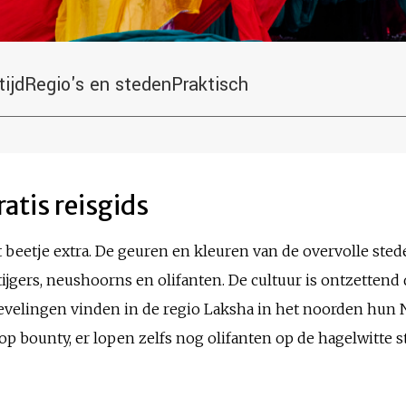
tijd
Regio's en steden
Praktisch
ratis reisgids
at beetje extra. De geuren en kleuren van de overvolle ste
jgers, neushoorns en olifanten. De cultuur is ontzettend 
ievelingen vinden in de regio Laksha in het noorden hun 
op bounty, er lopen zelfs nog olifanten op de hagelwitte 