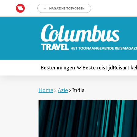
MAGAZINE TOEVOEGEN
Bestemmingen
Beste reistijd
Reisartike
Home
›
Azië
›
India