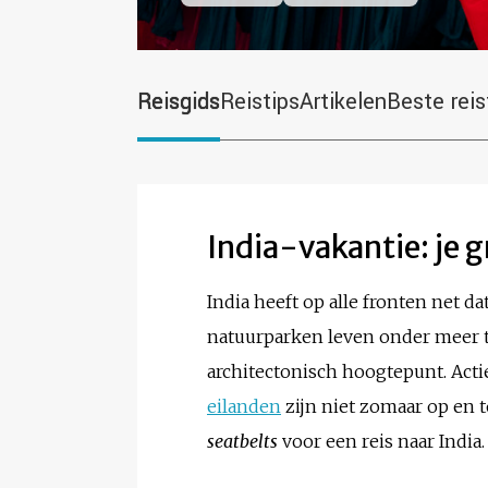
Reisgids
Reistips
Artikelen
Beste reis
India-vakantie: je g
India heeft op alle fronten net d
natuurparken leven onder meer ti
architectonisch hoogtepunt. Act
eilanden
zijn niet zomaar op en t
seatbelts
voor een reis naar India.