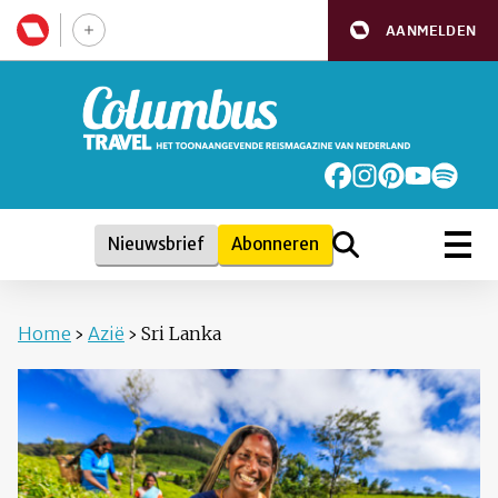
AANMELDEN
Nieuwsbrief
Abonneren
Home
›
Azië
›
Sri Lanka