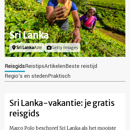
Sri Lanka
Locatie
Sri Lanka
Azië
Foto door
Getty Images
Reisgids
Reistips
Artikelen
Beste reistijd
Regio's en steden
Praktisch
Sri Lanka-vakantie: je gratis
reisgids
Marco Polo beschreef Sri Lanka als het mooiste