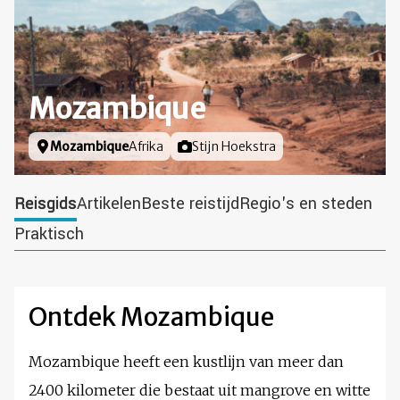
Mozambique
Locatie
Mozambique
Afrika
Foto door
Stijn Hoekstra
Reisgids
Artikelen
Beste reistijd
Regio's en steden
Praktisch
Ontdek Mozambique
Mozambique heeft een kustlijn van meer dan
2400 kilometer die bestaat uit mangrove en witte