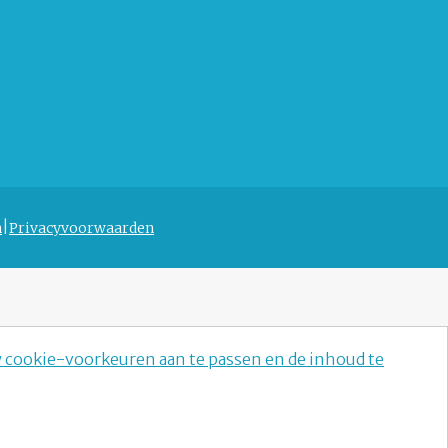
n
Privacyvoorwaarden
w cookie-voorkeuren aan te passen en de inhoud te