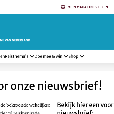
MIJN MAGAZINES LEZEN
len
Reisthema’s
Doe mee & win
Shop
or onze nieuwsbrief!
Bekijk hier een voo
 de bekroonde wekelijkse
nieuwsbrief:
e vol reisinspiratie,