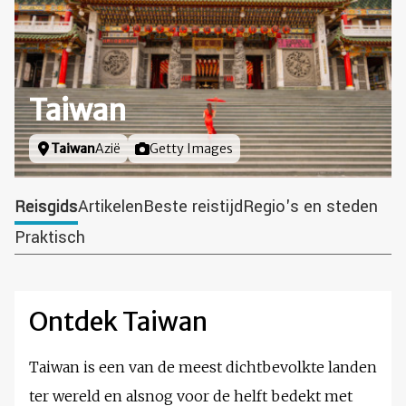
Taiwan
Locatie
Taiwan
Azië
Foto door
Getty Images
Reisgids
Artikelen
Beste reistijd
Regio's en steden
Praktisch
Ontdek Taiwan
Taiwan is een van de meest dichtbevolkte landen
ter wereld en alsnog voor de helft bedekt met