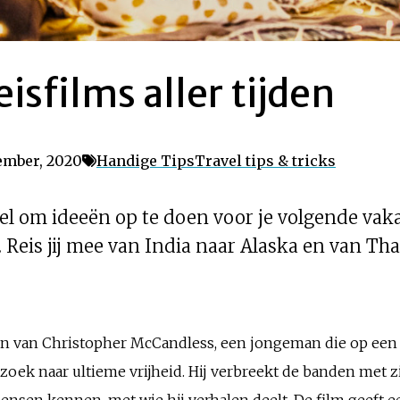
eisfilms aller tijden
ember, 2020
Handige Tips
Travel tips & tricks
del om ideeën op te doen voor je volgende vaka
. Reis jij mee van India naar Alaska en van Th
en van Christopher McCandless, een jongeman die op een
oek naar ultieme vrijheid. Hij verbreekt de banden met zij
 mensen kennen, met wie hij verhalen deelt. De film geeft 