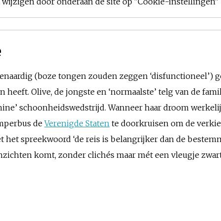
ijzigen door onderaan de site op "Cookie-instellingen" t
e
enaardig (boze tongen zouden zeggen ‘disfunctioneel’) ge
eeft. Olive, de jongste en ‘normaalste’ telg van de famili
hine’ schoonheidswedstrijd. Wanneer haar droom werkelijk
amperbus de
Verenigde Staten
te doorkruisen om de verkie
 het spreekwoord ‘de reis is belangrijker dan de bestemm
inzichten komt, zonder clichés maar mét een vleugje zwar