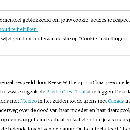
omenteel geblokkeerd om jouw cookie-keuzes te respec
houd te bekijken.
ijzigen door onderaan de site op "Cookie-instellingen" t
menaal gespeeld door Reese Witherspoon) haar gewone le
 te zware rugzak, de
Pacific Crest Trail
af te leggen. Deze 
grens met
Mexico
in het zuiden tot de grens met
Canada
in
t onderweg over de dood van haar moeder en haar daaropvo
 op een waargebeurd verhaal en laat zien hoe je als men
k de helende kracht van de natuur. Op haar tocht leert Che