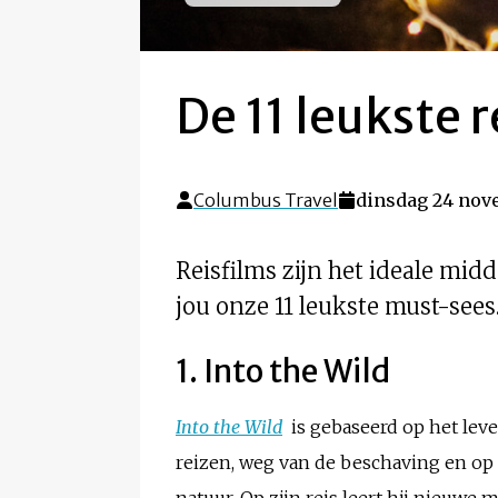
De 11 leukste r
Columbus Travel
dinsdag 24 nov
Reisfilms zijn het ideale mid
jou onze 11 leukste must-sees
1. Into the Wild
Into the Wild
is gebaseerd op het lev
reizen, weg van de beschaving en op z
natuur. Op zijn reis leert hij nieuwe