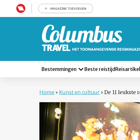
MAGAZINE TOEVOEGEN
Bestemmingen
Beste reistijd
Reisartike
Home
›
Kunst en cultuur
›
De 11 leukste r