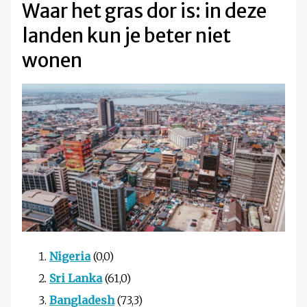
Waar het gras dor is: in deze
landen kun je beter niet
wonen
Nigeria
(0,0)
Sri Lanka
(61,0)
Bangladesh
(73,3)