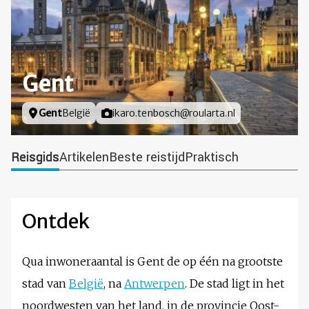
Gent
Locatie
Gent
België
Foto door
ikaro.tenbosch@roularta.nl
Reisgids
Artikelen
Beste reistijd
Praktisch
Ontdek
Qua inwoneraantal is Gent de op één na grootste
stad van
België
, na
Antwerpen
. De stad ligt in het
noordwesten van het land, in de provincie Oost-