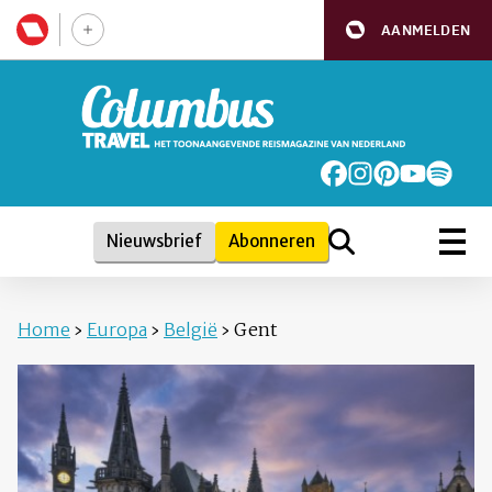
AANMELDEN
Nieuwsbrief
Abonneren
Home
›
Europa
›
België
›
Gent