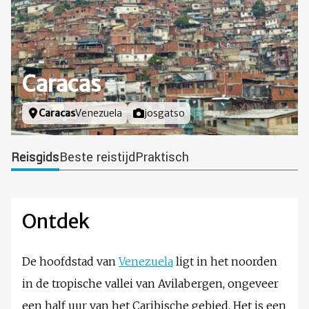
Caracas
Locatie
Caracas
Venezuela
Foto door
josgatso
Reisgids
Beste reistijd
Praktisch
Ontdek
De hoofdstad van
Venezuela
ligt in het noorden
in de tropische vallei van Avilabergen, ongeveer
een half uur van het Caribische gebied. Het is een