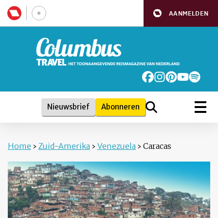
AANMELDEN
Nieuwsbrief
Abonneren
Home
›
Zuid-Amerika
›
Venezuela
›
Caracas