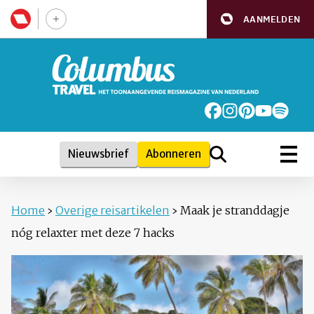
AANMELDEN
Nieuwsbrief
Abonneren
Home
›
Overige reisartikelen
›
Maak je stranddagje
nóg relaxter met deze 7 hacks