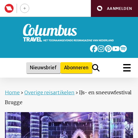
AANMELDEN
Nieuwsbrief
Abonneren
Home
›
Overige reisartikelen
›
IJs- en sneeuwfestival
Brugge