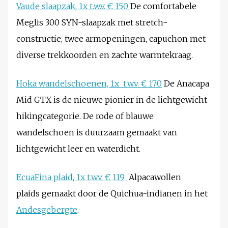
Vaude slaapzak, 1x t.w.v. € 150
De comfortabele
Meglis 300 SYN-slaapzak met stretch-
constructie, twee armopeningen, capuchon met
diverse trekkoorden en zachte warmtekraag.
Hoka wandelschoenen, 1x t.w.v. € 170
De Anacapa
Mid GTX is de nieuwe pionier in de lichtgewicht
hikingcategorie. De rode of blauwe
wandelschoen is duurzaam gemaakt van
lichtgewicht leer en waterdicht.
EcuaFina plaid, 1x t.w.v. € 119
Alpacawollen
plaids gemaakt door de Quichua-indianen in het
Andesgebergte
.