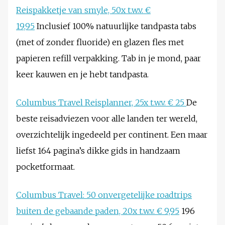
Reispakketje van smyle, 50x t.w.v. €
19,95
Inclusief 100% natuurlijke tandpasta tabs
(met of zonder fluoride) en glazen fles met
papieren refill verpakking. Tab in je mond, paar
keer kauwen en je hebt tandpasta.
Columbus Travel Reisplanner, 25x t.w.v. € 25
De
beste reisadviezen voor alle landen ter wereld,
overzichtelijk ingedeeld per continent. Een maar
liefst 164 pagina’s dikke gids in handzaam
pocketformaat.
Columbus Travel: 50 onvergetelijke roadtrips
buiten de gebaande paden, 20x t.w.v. € 9,95
196