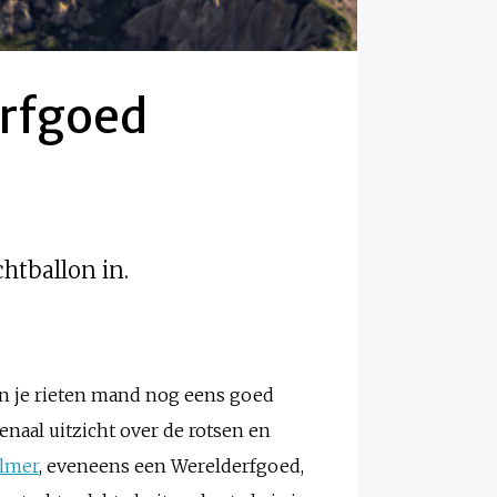
erfgoed
htballon in.
n je rieten mand nog eens goed
enaal uitzicht over de rotsen en
almer
, eveneens een Werelderfgoed,