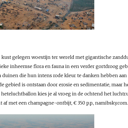
e kust gelegen woestijn ter wereld met gigantische zand
nieke inheemse flora en fauna in een verder gortdroog gebi
 duinen die hun intens rode kleur te danken hebben aan e
de gebied is ontstaan door erosie en sedimentatie, maar 
e heteluchtballon kies je al vroeg in de ochtend het lucht
ht af met een champagne-ontbijt, € 350 p.p., namibsky.com.