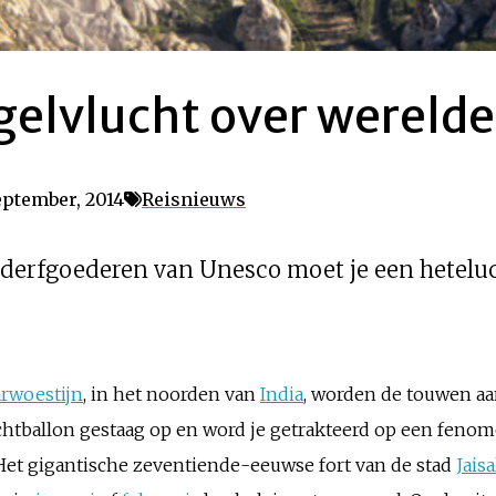
ogelvlucht over wereld
eptember, 2014
Reisnieuws
lderfgoederen van Unesco moet je een heteluc
rwoestijn
, in het noorden van
India
, worden de touwen aa
uchtballon gestaag op en word je getrakteerd op een fenom
 Het gigantische zeventiende-eeuwse fort van de stad
Jais