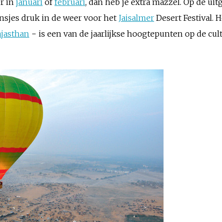
er in
januari
of
februari
, dan heb je extra mazzel. Op de uitg
sjes druk in de weer voor het
Jaisalmer
Desert Festival. 
jasthan
− is een van de jaarlijkse hoogtepunten op de cult