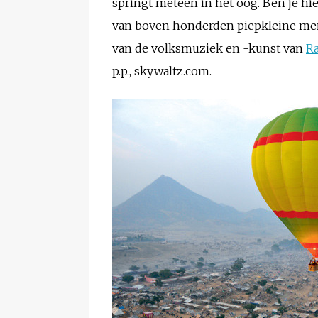
springt meteen in het oog. Ben je hi
van boven honderden piepkleine men
van de volksmuziek en -kunst van
Ra
p.p., skywaltz.com.