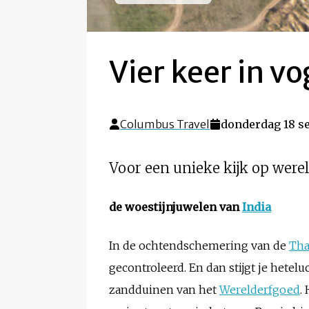
Vier keer in v
Columbus Travel
donderdag 18 s
Voor een unieke kijk op were
de woestijnjuwelen van
India
In de ochtendschemering van de
Tha
gecontroleerd. En dan stijgt je hetel
zandduinen van het
Werelderfgoed
.