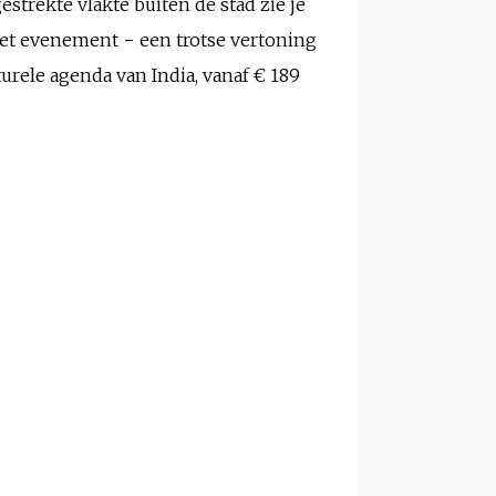
estrekte vlakte buiten de stad zie je
Het evenement − een trotse vertoning
urele agenda van India, vanaf € 189