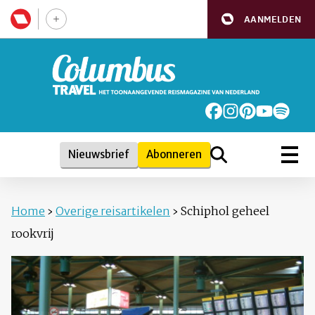
AANMELDEN
Nieuwsbrief
Abonneren
Home
›
Overige reisartikelen
›
Schiphol geheel
rookvrij