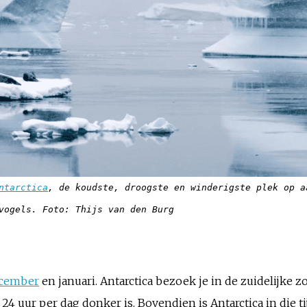
ntarctica
, de koudste, droogste en winderigste plek op a
vogels. Foto: Thijs van den Burg
cember
en januari. Antarctica bezoek je in de zuidelijke 
24 uur per dag donker is. Bovendien is Antarctica in die t