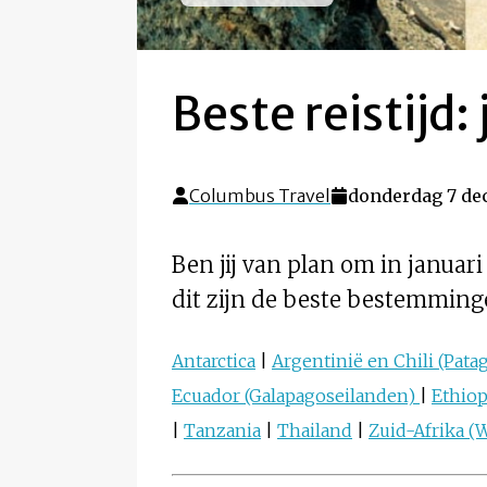
Beste reistijd:
Columbus Travel
donderdag 7 de
Ben jij van plan om in januar
dit zijn de beste bestemming
Antarctica
|
Argentinië en Chili (Pata
Ecuador (Galapagoseilanden)
|
Ethio
|
Tanzania
|
Thailand
|
Zuid-Afrika (