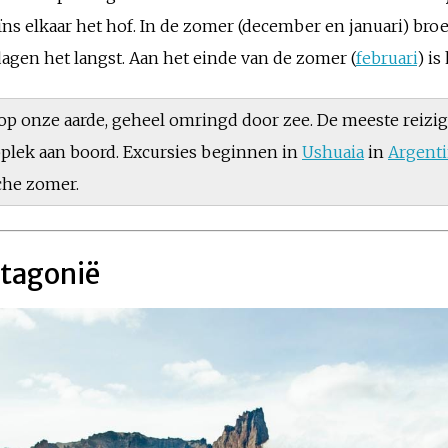
ns elkaar het hof. In de zomer (december en januari) bro
dagen het langst. Aan het einde van de zomer (
februari
) is
t op onze aarde, geheel omringd door zee. De meeste reiz
plek aan boord. Excursies beginnen in
Ushuaia
in
Argenti
sche zomer.
atagonië