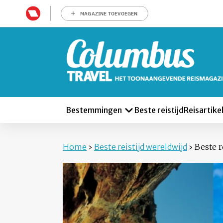
MAGAZINE TOEVOEGEN
Bestemmingen
Beste reistijd
Reisartike
Home
›
Beste reistijd wereldwijd
›
Beste re