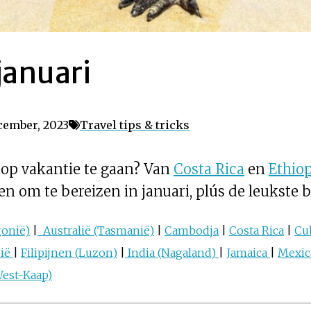
 januari
cember, 2023
Travel tips & tricks
i op vakantie te gaan? Van
Costa Rica
en
Ethiop
en om te bereizen in januari, plús de leukste
gonië)
|
Australië (Tasmanië)
|
Cambodja
|
Costa Rica
|
Cu
pië
|
Filipijnen (Luzon)
|
India (Nagaland)
|
Jamaica
|
Mexic
West-Kaap)