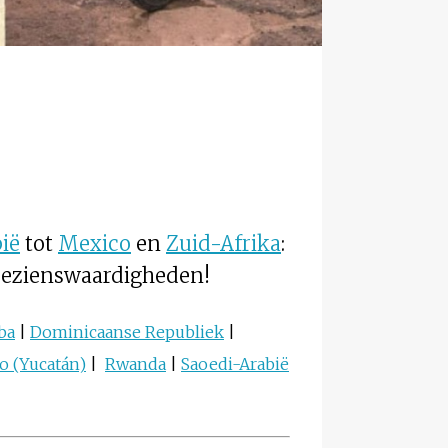
ië
tot
Mexico
en
Zuid-Afrika
:
 bezienswaardigheden!
ba
|
Dominicaanse Republiek
|
o (Yucatán)
|
Rwanda
|
Saoedi-Arabië