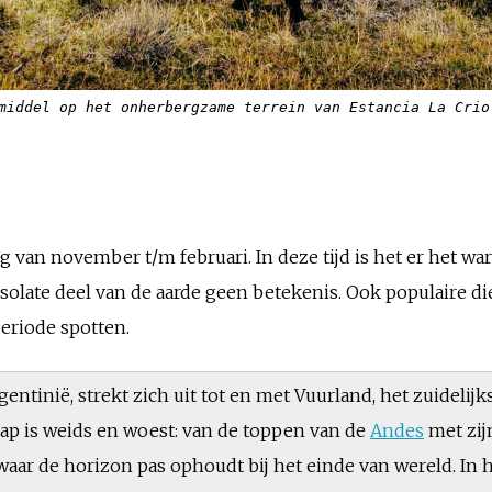
middel op het onherbergzame terrein van Estancia La Crio
an november t/m februari. In deze tijd is het er het warms
esolate deel van de aarde geen betekenis. Ook populaire d
periode spotten.
entinië, strekt zich uit tot en met Vuurland, het zuidelij
ap is weids en woest: van de toppen van de
Andes
met zij
waar de horizon pas ophoudt bij het einde van wereld. In 