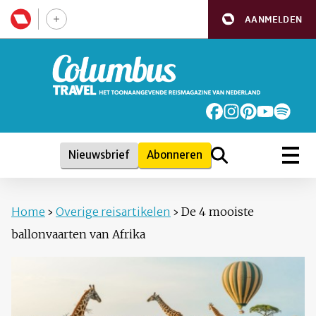
AANMELDEN
Nieuwsbrief
Abonneren
Home
›
Overige reisartikelen
›
De 4 mooiste
ballonvaarten van Afrika