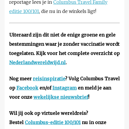
reportage lees je in
Columbus Travel Family
editie 100/101
, die nu in de winkels ligt!
Uiteraard zijn dit niet de enige groene en gele
bestemmingen waar je zonder vaccinatie wordt
toegelaten. Kijk voor het complete overzicht op
Nederlandwereldwijd.nl
.
Nog meer
reisinspiratie
? Volg Columbus Travel
op
Facebook
en/of
Instagram
en meld je aan
voor onze
wekelijkse nieuwsbrief
!
Wil jij ook op virtuele wereldreis?
Bestel
Columbus-editie 100/101
nu in onze