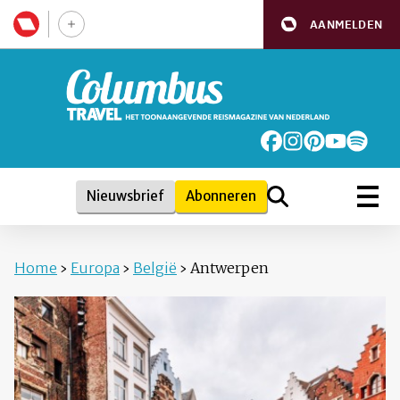
AANMELDEN
Nieuwsbrief
Abonneren
Home
›
Europa
›
België
›
Antwerpen