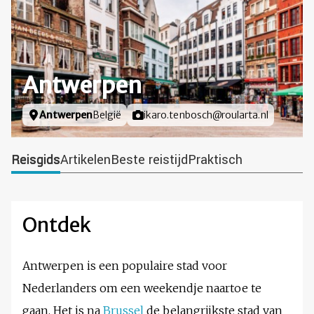
Antwerpen
Locatie
Antwerpen
België
Foto door
ikaro.tenbosch@roularta.nl
Reisgids
Artikelen
Beste reistijd
Praktisch
Ontdek
Antwerpen is een populaire stad voor
Nederlanders om een weekendje naartoe te
gaan. Het is na
Brussel
de belangrijkste stad van