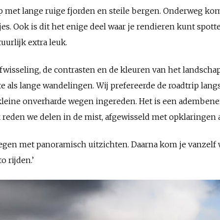
ap met lange ruige fjorden en steile bergen. Onderweg kom 
es. Ook is dit het enige deel waar je rendieren kunt spott
uurlijk extra leuk.
fwisseling, de contrasten en de kleuren van het landscha
te als lange wandelingen. Wij prefereerde de roadtrip lang
e kleine onverharde wegen ingereden. Het is een ademben
 reden we delen in de mist, afgewisseld met opklaringen 
egen met panoramisch uitzichten. Daarna kom je vanzelf w
o rijden.’