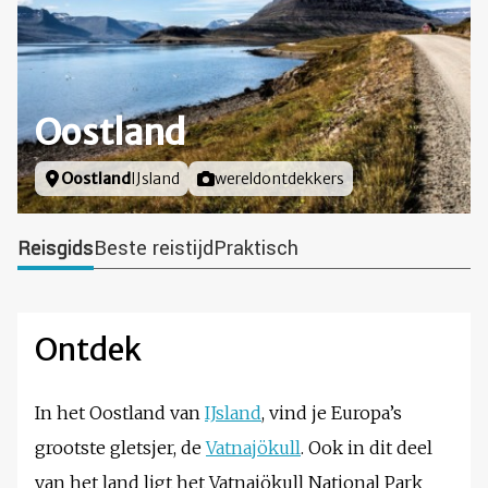
Oostland
Locatie
Oostland
IJsland
Foto door
wereldontdekkers
Reisgids
Beste reistijd
Praktisch
Ontdek
In het Oostland van
IJsland
, vind je Europa’s
grootste gletsjer, de
Vatnajökull
. Ook in dit deel
van het land ligt het Vatnajökull National Park