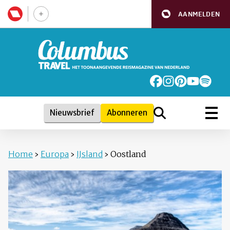
AANMELDEN
Nieuwsbrief
Abonneren
Home
›
Europa
›
IJsland
›
Oostland