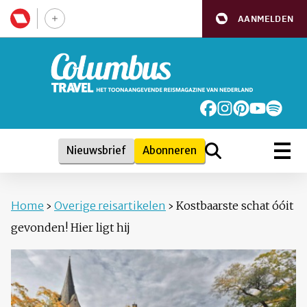
AANMELDEN
Nieuwsbrief
Abonneren
Home
›
Overige reisartikelen
›
Kostbaarste schat óóit
gevonden! Hier ligt hij