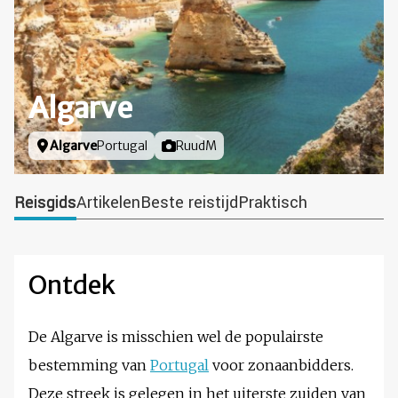
Algarve
Locatie
Algarve
Portugal
Foto door
RuudM
Reisgids
Artikelen
Beste reistijd
Praktisch
Ontdek
De Algarve is misschien wel de populairste
bestemming van
Portugal
voor zonaanbidders.
Deze streek is gelegen in het uiterste zuiden van