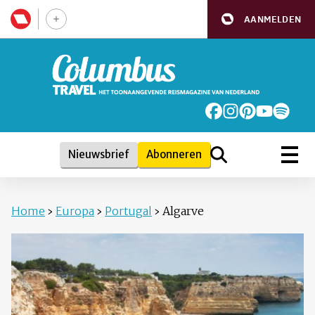
AANMELDEN
Nieuwsbrief
Abonneren
Home
›
Europa
›
Portugal
›
Algarve