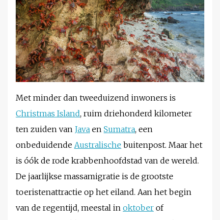
Met minder dan tweeduizend inwoners is
Christmas Island
, ruim driehonderd kilometer
ten zuiden van
Java
en
Sumatra
, een
onbeduidende
Australische
buitenpost. Maar het
is óók de rode krabbenhoofdstad van de wereld.
De jaarlijkse massamigratie is de grootste
toeristenattractie op het eiland. Aan het begin
van de regentijd, meestal in
oktober
of