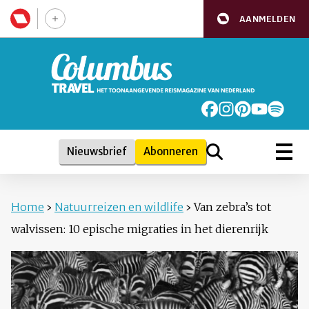
AANMELDEN
Nieuwsbrief
Abonneren
Home
›
Natuurreizen en wildlife
›
Van zebra’s tot
walvissen: 10 epische migraties in het dierenrijk