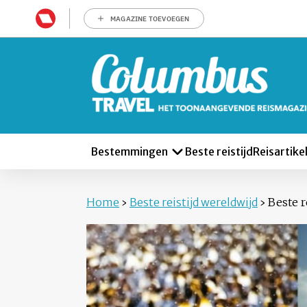
MAGAZINE TOEVOEGEN
Bestemmingen
Beste reistijd
Reisartike
Home
›
Beste reistijd wereldwijd
›
Beste r