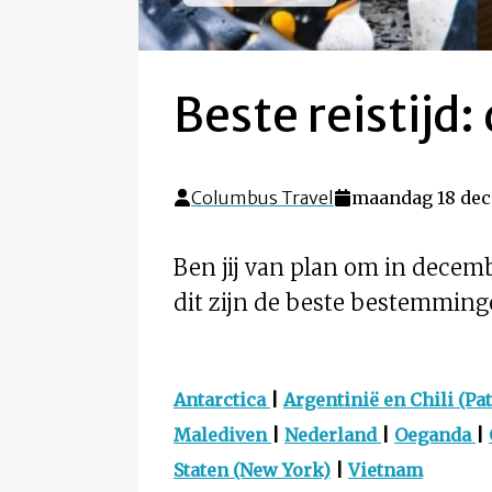
Beste reistijd
Columbus Travel
maandag 18 dec
Ben jij van plan om in decem
dit zijn de beste bestemming
Antarctica
|
Argentinië en Chili (Pa
Malediven
|
Nederland
|
Oeganda
|
Staten (New York)
|
Vietnam