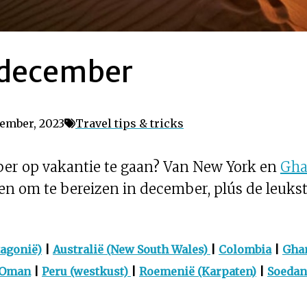
: december
ember, 2023
Travel tips & tricks
ber op vakantie te gaan? Van New York en
Gha
en om te bereizen in december, plús de leuk
tagonië)
|
Australië (New South Wales)
|
Colombia
|
Gha
Oman
|
Peru (westkust)
|
Roemenië (Karpaten)
|
Soedan