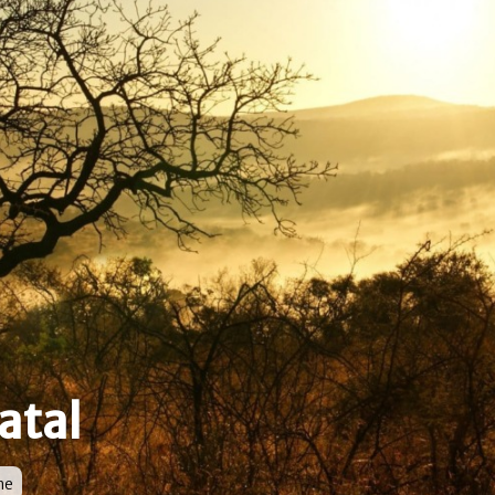
atal
oor
ne