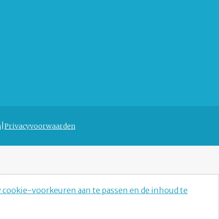
n
Privacyvoorwaarden
w cookie-voorkeuren aan te passen en de inhoud te