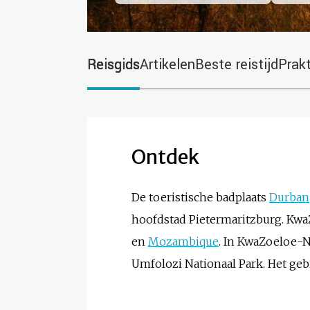
Reisgids
Artikelen
Beste reistijd
Prak
Ontdek
De toeristische badplaats
Durban
hoofdstad Pietermaritzburg. Kwa
en
Mozambique
. In KwaZoeloe-
Umfolozi Nationaal Park. Het geb