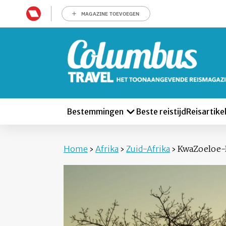
MAGAZINE TOEVOEGEN
Bestemmingen
Beste reistijd
Reisartike
Home
›
Afrika
›
Zuid-Afrika
›
KwaZoeloe-