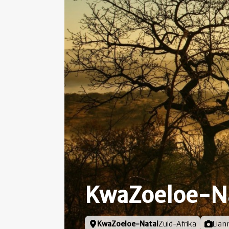
KwaZoeloe-N
Locatie
KwaZoeloe-Natal
Zuid-Afrika
Foto d
Lian