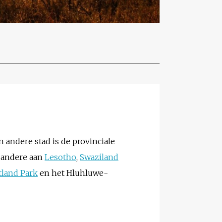
 andere stad is de provinciale
r andere aan
Lesotho
,
Swaziland
tland Park
en het Hluhluwe-