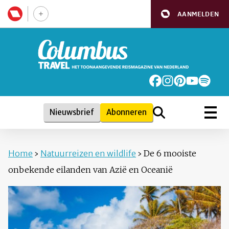
AANMELDEN
Nieuwsbrief
Abonneren
Home
›
Natuurreizen en wildlife
›
De 6 mooiste
onbekende eilanden van Azië en Oceanië