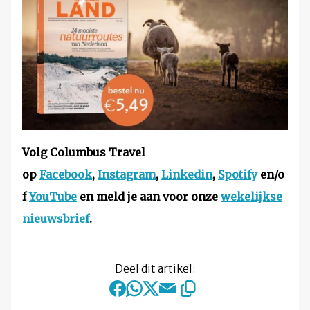
Volg Columbus Travel
op
Facebook
,
Instagram
,
Linkedin
,
Spotify
en/o
f
YouTube
en meld je aan voor onze
wekelijkse
nieuwsbrief
.
Deel dit artikel: