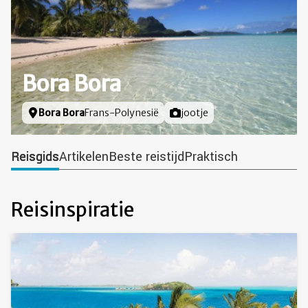
Bora Bora
Locatie
Bora Bora
Frans-Polynesië
Foto door
jootje
Reisgids
Artikelen
Beste reistijd
Praktisch
Reisinspiratie