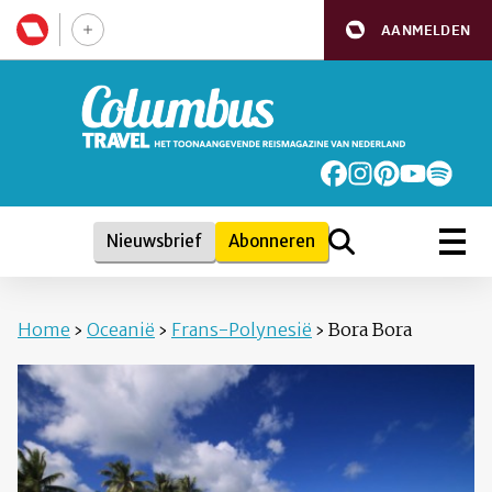
AANMELDEN
Nieuwsbrief
Abonneren
Home
›
Oceanië
›
Frans-Polynesië
›
Bora Bora