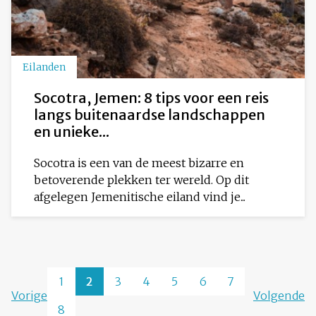
Eilanden
Socotra, Jemen: 8 tips voor een reis
langs buitenaardse landschappen
en unieke...
Socotra is een van de meest bizarre en
betoverende plekken ter wereld. Op dit
afgelegen Jemenitische eiland vind je...
1
2
3
4
5
6
7
Vorige
Volgende
8