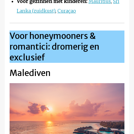
Voor gezinnen met kinderen:
Mauritius
,
Sri
Lanka (zuidkust)
,
Curaçao
Voor honeymooners &
romantici: dromerig en
exclusief
Malediven