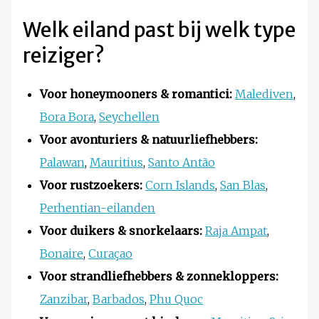
Welk eiland past bij welk type
reiziger?
Voor honeymooners & romantici:
Malediven
,
Bora Bora
,
Seychellen
Voor avonturiers & natuurliefhebbers:
Palawan
,
Mauritius
,
Santo Antão
Voor rustzoekers:
Corn Islands
,
San Blas
,
Perhentian-eilanden
Voor duikers & snorkelaars:
Raja Ampat
,
Bonaire
,
Curaçao
Voor strandliefhebbers & zonnekloppers:
Zanzibar
,
Barbados
,
Phu Quoc