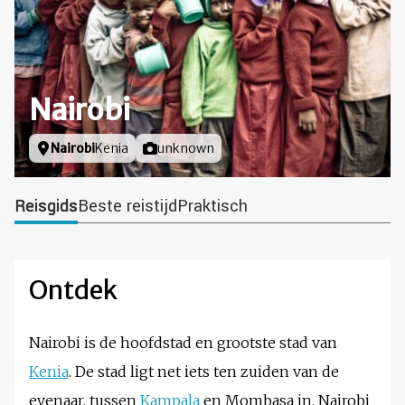
Nairobi
Locatie
Nairobi
Kenia
Foto door
unknown
Reisgids
Beste reistijd
Praktisch
Ontdek
Nairobi is de hoofdstad en grootste stad van
Kenia
. De stad ligt net iets ten zuiden van de
evenaar, tussen
Kampala
en Mombasa in. Nairobi