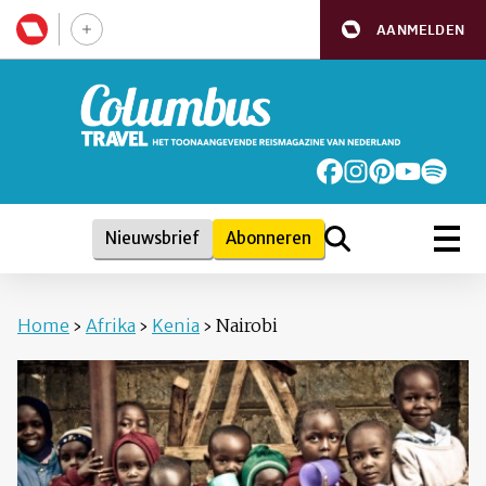
AANMELDEN
Nieuwsbrief
Abonneren
Home
›
Afrika
›
Kenia
›
Nairobi