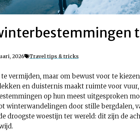
winterbestemmingen t
uari, 2026
Travel tips & tricks
 te vermijden, maar om bewust voor te kieze
ken en duisternis maakt ruimte voor vuur, ste
t bestemmingen op hun meest uitgesproken mo
t winterwandelingen door stille bergdalen, va
de droogste woestijn ter wereld: dit zijn de ac
ijd.