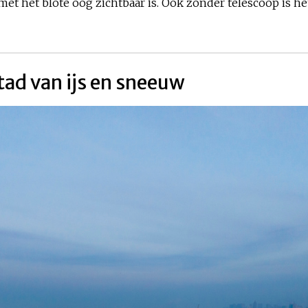
t het blote oog zichtbaar is. Ook zonder telescoop is he
stad van ijs en sneeuw