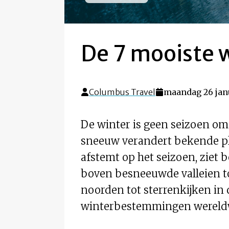
De 7 mooiste 
Columbus Travel
maandag 26 jan
De winter is geen seizoen om
sneeuw verandert bekende plek
afstemt op het seizoen, zie
boven besneeuwde valleien to
noorden tot sterrenkijken in 
winterbestemmingen wereldw