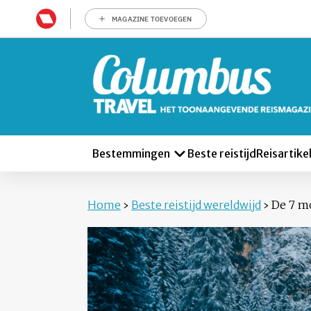
MAGAZINE TOEVOEGEN
Bestemmingen
Beste reistijd
Reisartike
Home
›
Beste reistijd wereldwijd
›
De 7 m