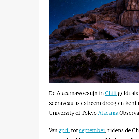
De Atacamawoestijn in
Chili
geldt al
zeeniveau, is extreem droog en kent n
University of Tokyo
Atacama
Observat
Van
april
tot
september
, tijdens de 