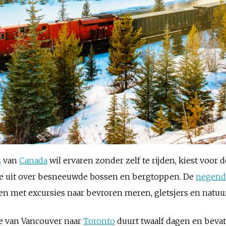
s
van
Canada
wil ervaren zonder zelf te rijden, kiest voor d
 je uit over besneeuwde bossen en bergtoppen. De
negenda
en met excursies naar bevroren meren, gletsjers en natuu
e van Vancouver naar
Toronto
duurt twaalf dagen en beva