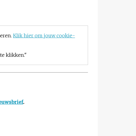
teren.
Klik hier om jouw cookie-
e klikken."
euwsbrief
.