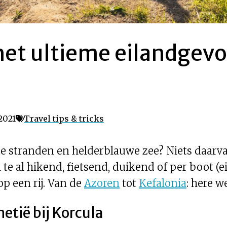
 het ultieme eilandgevoe
 2021
Travel tips & tricks
te stranden en helderblauwe zee? Niets daarv
te al hikend, fietsend, duikend of per boot (
op een rij. Van de
Azoren
tot
Kefalonia
: here w
netië bij Korcula