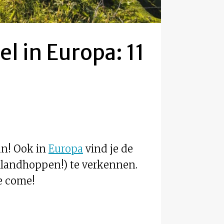
l in Europa: 11
an! Ook in
Europa
vind je de
eilandhoppen!) te verkennen.
e come!