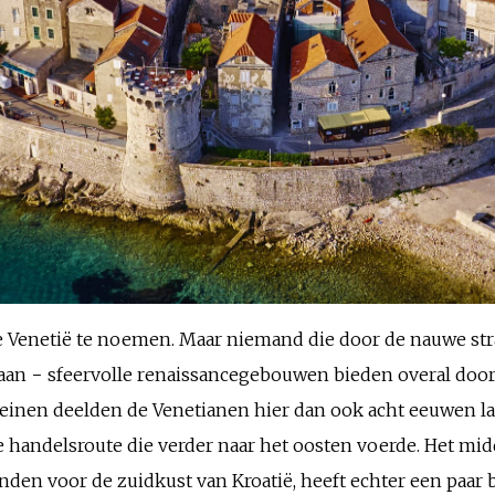
 Venetië te noemen. Maar niemand die door de nauwe straat
gaan − sfeervolle renaissancegebouwen bieden overal doork
inen deelden de Venetianen hier dan ook acht eeuwen lan
 handelsroute die verder naar het oosten voerde. Het mi
anden voor de zuidkust van Kroatië, heeft echter een paar 