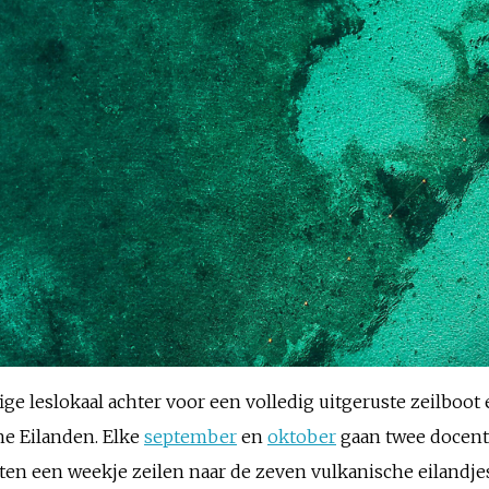
fige leslokaal achter voor een volledig uitgeruste zeilboo
che Eilanden. Elke
september
en
oktober
gaan twee docente
en een weekje zeilen naar de zeven vulkanische eilandjes