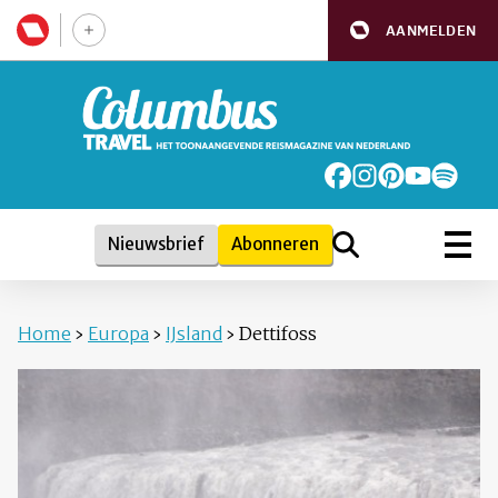
AANMELDEN
Nieuwsbrief
Abonneren
Home
›
Europa
›
IJsland
›
Dettifoss