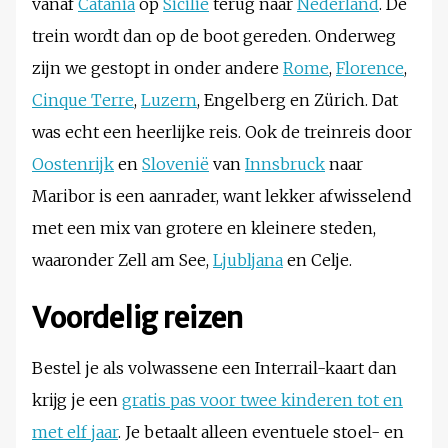
vanaf
Catania
op
Sicilië
terug naar
Nederland
. De
trein wordt dan op de boot gereden. Onderweg
zijn we gestopt in onder andere
Rome
,
Florence
,
Cinque Terre
,
Luzern
, Engelberg en Zürich. Dat
was echt een heerlijke reis. Ook de treinreis door
Oostenrijk
en
Slovenië
van
Innsbruck
naar
Maribor is een aanrader, want lekker afwisselend
met een mix van grotere en kleinere steden,
waaronder Zell am See,
Ljubljana
en Celje.
Voordelig reizen
Bestel je als volwassene een Interrail-kaart dan
krijg je een
gratis pas voor twee kinderen tot en
met elf jaar
. Je betaalt alleen eventuele stoel- en