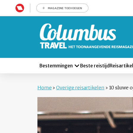
MAGAZINE TOEVOEGEN
Bestemmingen
Beste reistijd
Reisartike
Home
›
Overige reisartikelen
›
10 sluwe o