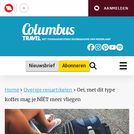
AANMELDEN
Nieuwsbrief
Abonneren
Home
›
Overige reisartikelen
›
Oei, met dit type
koffer mag je NÍÉT meer vliegen