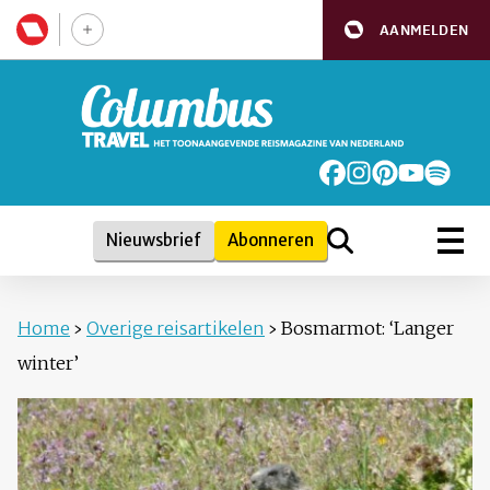
AANMELDEN
Nieuwsbrief
Abonneren
Home
›
Overige reisartikelen
›
Bosmarmot: ‘Langer
winter’