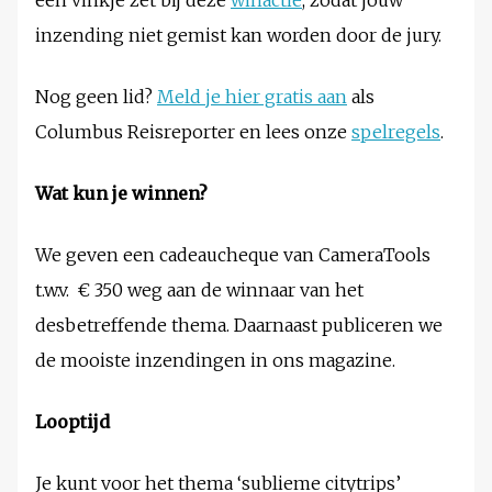
een vinkje zet bij deze
winactie
, zodat jouw
inzending niet gemist kan worden door de jury.
Nog geen lid?
Meld je hier gratis aan
als
Columbus Reisreporter en lees onze
spelregels
.
Wat kun je winnen?
We geven een cadeaucheque van CameraTools
t.w.v. € 350 weg aan de winnaar van het
desbetreffende thema. Daarnaast publiceren we
de mooiste inzendingen in ons magazine.
Looptijd
Je kunt voor het thema ‘sublieme citytrips’