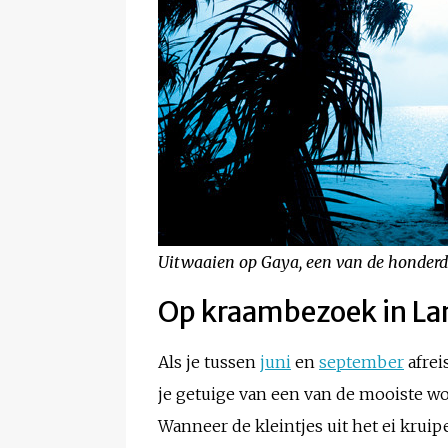
Uitwaaien op Gaya, een van de honderde
Op kraambezoek in La
Als je tussen
juni
en
september
afrei
je getuige van een van de mooiste w
Wanneer de kleintjes uit het ei krui