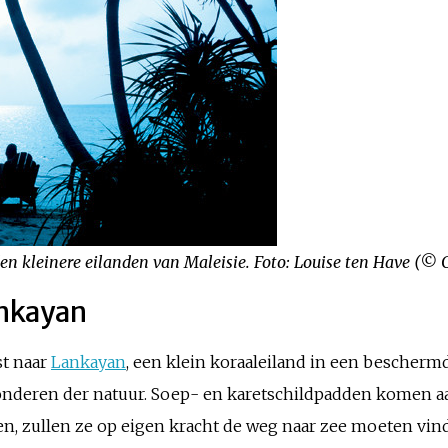
n kleinere eilanden van Maleisie. Foto: Louise ten Have (© 
nkayan
st naar
Lankayan
, een klein koraaleiland in een bescherm
onderen der natuur. Soep- en karetschildpadden komen aa
pen, zullen ze op eigen kracht de weg naar zee moeten vin