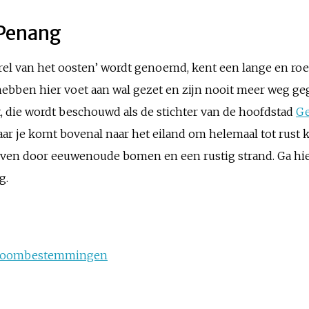
 Penang
parel van het oosten’ wordt genoemd, kent een lange en ro
hebben hier voet aan wal gezet en zijn nooit meer weg g
t, die wordt beschouwd als de stichter van de hoofdstad
G
aar je komt bovenal naar het eiland om helemaal tot rust k
even door eeuwenoude bomen en een rustig strand. Ga hie
g.
e droombestemmingen