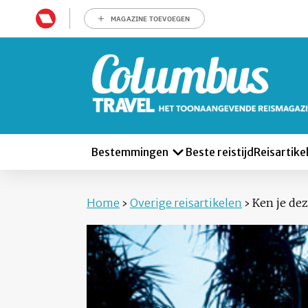
MAGAZINE TOEVOEGEN
Bestemmingen
Beste reistijd
Reisartike
Home
›
Overige reisartikelen
›
Ken je dez