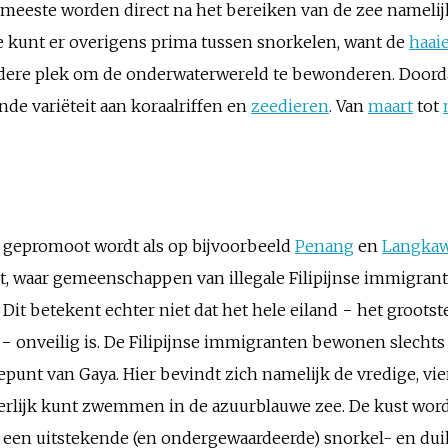
e meeste worden direct na het bereiken van de zee namelij
e kunt er overigens prima tussen snorkelen, want de
haai
ndere plek om de onderwaterwereld te bewonderen. Door
nde variëteit aan koraalriffen en
zeedieren
. Van
maart
tot
o gepromoot wordt als op bijvoorbeeld
Penang
en
Langkaw
, waar gemeenschappen van illegale Filipijnse immigra
 Dit betekent echter niet dat het hele eiland − het grootst
onveilig is. De Filipijnse immigranten bewonen slechts 
tepunt van Gaya. Hier bevindt zich namelijk de vredige, v
eerlijk kunt zwemmen in de azuurblauwe zee. De kust word
ie een uitstekende (en ondergewaardeerde) snorkel- en dui