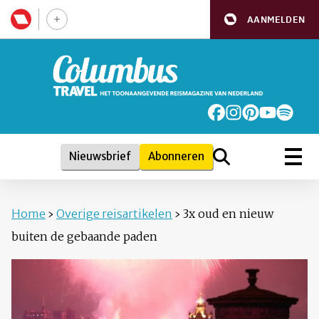
AANMELDEN
Nieuwsbrief
Abonneren
Home
›
Overige reisartikelen
›
3x oud en nieuw
buiten de gebaande paden