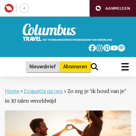
AANMELDEN
Nieuwsbrief
Abonneren
Home
›
Etiquette op reis
›
Zo zeg je ‘ik houd van je’
in 10 talen wereldwijd