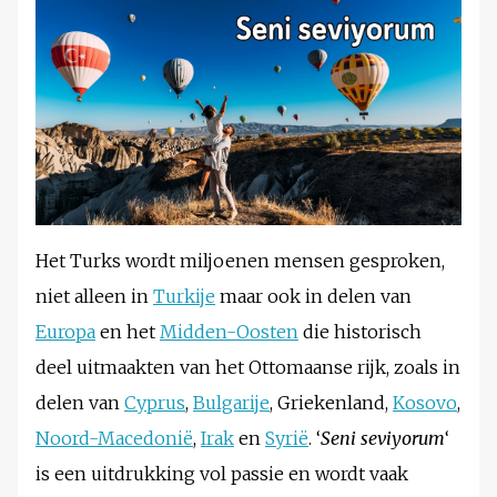
Het Turks wordt miljoenen mensen gesproken,
niet alleen in
Turkije
maar ook in delen van
Europa
en het
Midden-Oosten
die historisch
deel uitmaakten van het Ottomaanse rijk, zoals in
delen van
Cyprus
,
Bulgarije
, Griekenland,
Kosovo
,
Noord-Macedonië
,
Irak
en
Syrië
. ‘
Seni seviyorum
‘
is een uitdrukking vol passie en wordt vaak