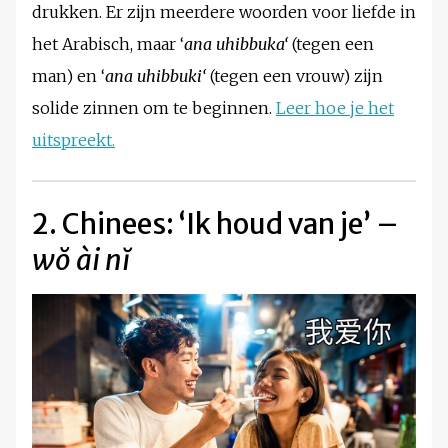
drukken. Er zijn meerdere woorden voor liefde in
het Arabisch, maar ‘
ana uhibbuka
‘
(tegen een
man) en ‘
ana uhibbuki
‘
(tegen een vrouw) zijn
solide zinnen om te beginnen.
Leer hoe je het
uitspreekt.
2. Chinees: ‘Ik houd van je’ –
wŏ ài nĭ