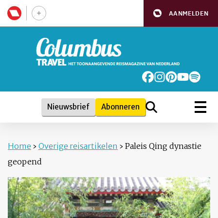
AANMELDEN
Nieuwsbrief
Abonneren
Home
›
Overige reisartikelen
›
Paleis Qing dynastie
geopend