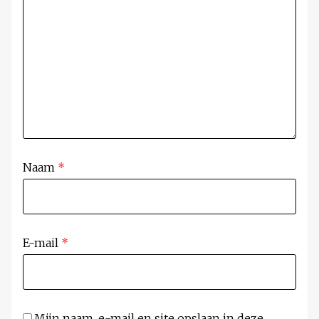
Naam
*
E-mail
*
Mijn naam, e-mail en site opslaan in deze